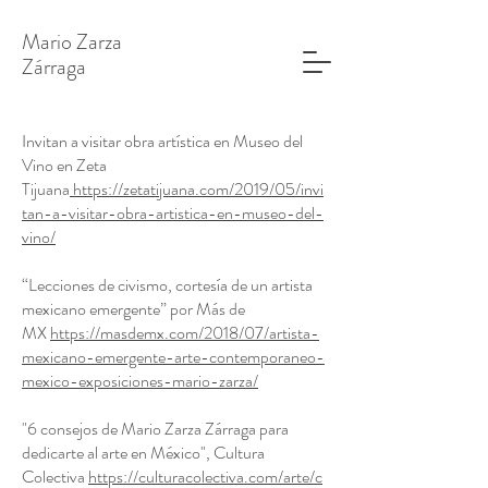
Mario Zarza
​Zárraga
Invitan a visitar obra artística en Museo del
Vino en Zeta
Tijuana
https://zetatijuana.com/2019/05/invi
tan-a-visitar-obra-artistica-en-museo-del-
vino/
“Lecciones de civismo, cortesía de un artista
mexicano emergente” por Más de
MX
https://masdemx.com/2018/07/artista-
mexicano-emergente-arte-contemporaneo-
mexico-exposiciones-mario-zarza/
"6 consejos de Mario Zarza Zárraga para
dedicarte al arte en México", Cultura
Colectiva
https://culturacolectiva.com/arte/c