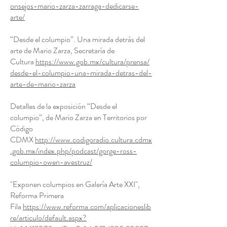
onsejos-mario-zarza-zarraga-dedicarse-
arte/
“Desde el columpio”. Una mirada detrás del
arte de Mario Zarza, Secretaría de
Cultura
https://www.gob.mx/cultura/prensa/
desde-el-columpio-una-mirada-detras-del-
arte-de-mario-zarza
Detalles de la exposición “Desde el
columpio”, de Mario Zarza en Territorios por
Código
CDMX
http://www.codigoradio.cultura.cdmx
.gob.mx/index.php/podcast/gorge-ross-
columpio-owen-avestruz/
"Exponen columpios en Galería Arte XXI",
Reforma Primera
Fila
https://www.reforma.com/aplicacioneslib
re/articulo/default.aspx?