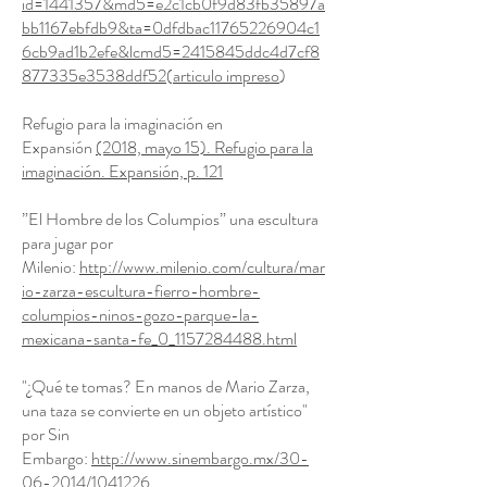
id=1441357&md5=e2c1cb0f9d83fb35897a
bb1167ebfdb9&ta=0dfdbac11765226904c1
6cb9ad1b2efe&lcmd5=2415845ddc4d7cf8
877335e3538ddf52
(
articulo impreso
)
Refugio para la imaginación en
Expansión
(2018, mayo 15). Refugio para la
imaginación. Expansión, p. 121
”El Hombre de los Columpios” una escultura
para jugar por
Milenio:
http://www.milenio.com/cultura/mar
io-zarza-escultura-fierro-hombre-
columpios-ninos-gozo-parque-la-
mexicana-santa-fe_0_1157284488.html
"¿Qué te tomas? En manos de Mario Zarza,
una taza se convierte en un objeto artístico"
por Sin
Embargo:
http://www.sinembargo.mx/30-
06-2014/1041226