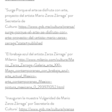
"Surge Porque el arte se disfruta con arte,
proyecto del artista Mario Zarza Zárraga" por
Secretaría de
Cultura:
https://www.gob.mx/cultura/prensa/
surge-porque-el-arte-se-disfruta-con-
arte-proyecto-del-artista-mario-zarza-
zarraga?state=published
"El brebaje azul del artista Zarza Zárraga" por
Milenio:
http://www.milenio.com/cultura/Ma
rio_Zarza_Zarraga-Galeria_arte_XXI-
Mago_contemporaneo_con_brebaje_azul-
arte_actual_Mexico-
arte_contemporaneo_Mexico-
pintura_mexicana_0_293971052.html
"Inauguran la muestra Vulgaridad de Mario
Zarza Zárraga" por Secretaría de
Cultura':
https://www.gob.mx/cultura/prensa