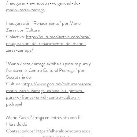
/inauguran-la-muestra-vulgaridad-de-
mario-zarza-zarraga
Inauguración “Renacimiento” por Mario
Zarza con Cultura
Colectiva:
https://culturacolectiva.com/arte/i
nauguracion-de-renacimiento-de-mario-
zarza-zarraga/
"Mario Zarza Zárraga exhibe su pintura pura y
franca en el Centro Cultural Pedregal" por
Secretaria de
Cultura:
https://www.gob.mx/cultura/prensa/
mario-zarza-zarraga-exhibe-su-pintura-
pura-y-franca-en-el-centro-cultural-
pedregal
Mario Zarza Zárraga en entrevista con El
Heraldo de
Coatzacoalcos:
https://elheraldodecoatzacoal